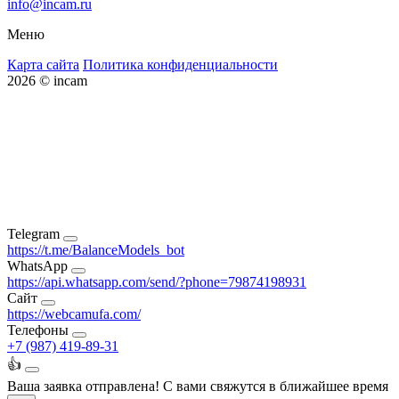
info@incam.ru
Меню
Карта сайта
Политика конфиденциальности
2026 © incam
Telegram
https://t.me/BalanceModels_bot
WhatsApp
https://api.whatsapp.com/send/?phone=79874198931
Сайт
https://webcamufa.com/
Телефоны
+7 (987) 419-89-31
👍
Ваша заявка отправлена!
С вами свяжутся в ближайшее время