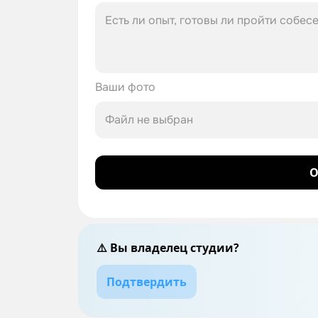
Ваши фото
Файл не выбран
О
⚠️ Вы владелец студии?
Подтвердить