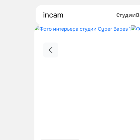
incam
Студии
В