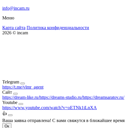
info@incam.ru
Меню
Карта сайта
Политика конфиденциальности
2026 © incam
Telegram
https://t.me/vlmr_agent
Сайт
https://dream-like.ru/
https://dreams-studio.ru/
https://dreamsaratov.ru/
Youtube
https://www.youtube.com/watch?v=oETNk1iLnXA
👍
Ваша заявка отправлена!
С вами свяжутся в ближайшее время
Ок