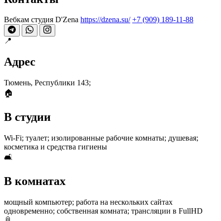
Вебкам студия D'Zena
https://dzena.su/
+7 (909) 189-11-88
📍
Адрес
Тюмень, Республики 143;
🏠
В студии
Wi-Fi; туалет; изолированные рабочие комнаты; душевая;
косметика и средства гигиены
🛋
В комнатах
мощный компьютер; работа на нескольких сайтах
одновременно; собственная комната; трансляции в FullHD
📎