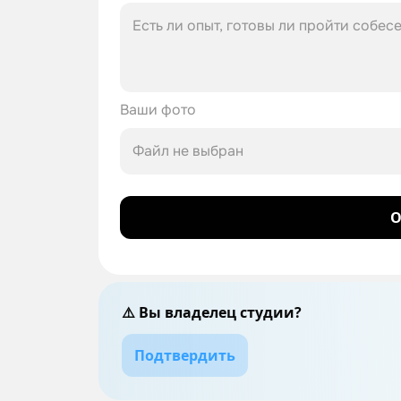
Ваши фото
Файл не выбран
О
⚠️ Вы владелец студии?
Подтвердить