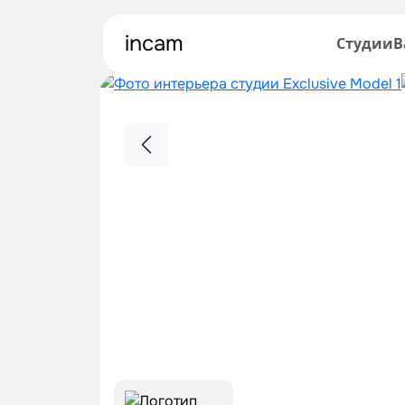
incam
Студии
В