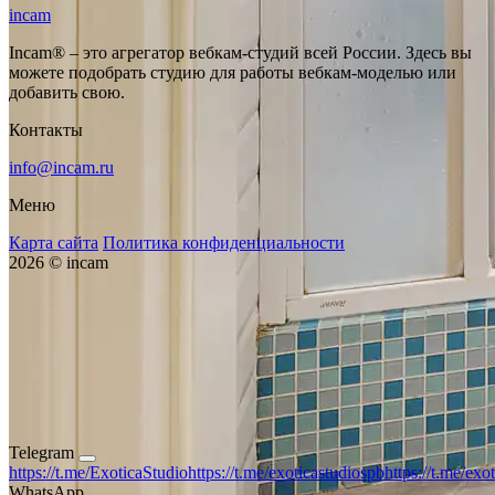
incam
Incam® – это агрегатор вебкам-студий всей России. Здесь вы
можете подобрать студию для работы вебкам-моделью или
добавить свою.
Контакты
info@incam.ru
Меню
Карта сайта
Политика конфиденциальности
2026 © incam
Telegram
https://t.me/ExoticaStudio
https://t.me/exoticastudiospb
https://t.me/exo
WhatsApp