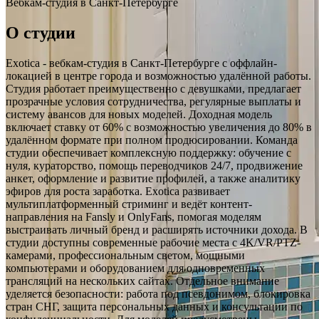
Вебкам-студия в Санкт-Петербурге
О студии
Exotica - вебкам-студия в Санкт-Петербурге с оффлайн-
локацией в центре города и возможностью удалённой работы.
Студия работает преимущественно с девушками, предлагает
прозрачные условия сотрудничества, регулярные выплаты и
систему авансов для новых моделей. Доходная модель
включает ставку от 60% с возможностью увеличения до 80% в
удалённом формате при полном продюсировании. Команда
студии обеспечивает комплексную поддержку: обучение с
нуля, кураторство, помощь переводчиков 24/7, продвижение
анкет, оформление и развитие профилей, а также аналитику
эфиров для роста заработка. Exotica развивает
мультиплатформенный стриминг и ведёт контент-
направления на Fansly и OnlyFans, помогая моделям
выстраивать личный бренд и расширять источники дохода. В
студии доступны современные рабочие места с 4K/VR/PTZ-
камерами, профессиональным светом, мощными
компьютерами и оборудованием для одновременных
трансляций на нескольких сайтах. Отдельное внимание
уделяется безопасности: работа под псевдонимом, блокировка
стран СНГ, защита персональных данных и консультации по