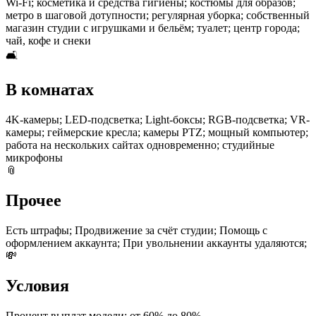
Wi-Fi; косметика и средства гигиены; костюмы для образов;
метро в шаговой дотупности; регулярная уборка; собственный
магазин студии с игрушками и бельём; туалет; центр города;
чай, кофе и снеки
🛋
В комнатах
4K-камеры; LED-подсветка; Light-боксы; RGB-подсветка; VR-
камеры; геймерские кресла; камеры PTZ; мощный компьютер;
работа на нескольких сайтах одновременно; студийные
микрофоны
📎
Прочее
Есть штрафы; Продвижение за счёт студии; Помощь с
оформлением аккаунта; При увольнении аккаунты удаляются;
💸
Условия
Процент выплат модели: от 60% до 80%