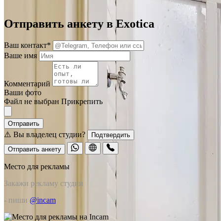
Отправить анкету в Exotica
Ваш контакт*
Ваше имя
Комментарий
Ваши фото
Файл не выбран
Прикрепить
Отправить
⚠️ Вы владелец студии?
Подтвердить
Отправить анкету
Место для рекламы
Закажи рекламу студии
- пиши
@incam