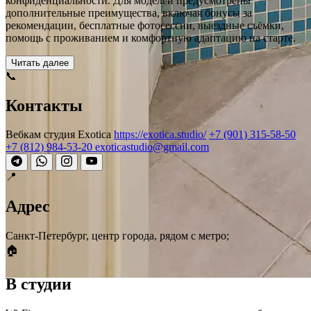
конфиденциальности. Для моделей предусмотрены
дополнительные преимущества, включая бонусы за
рекомендации, бесплатные фотосессии, выездные съёмки,
помощь с проживанием и комфортную адаптацию на старте.
Читать далее
📞
Контакты
Вебкам студия Exotica
https://exotica.studio/
+7 (901) 315-58-50
+7 (812) 984-53-20
exoticastudio@gmail.com
📍
Адрес
Санкт-Петербург, центр города, рядом с метро;
🏠
В студии