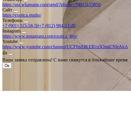
https://api.whatsapp.com/send/?phone=79013155850
Сайт
https://exotica.studio/
Телефоны
+7 (901) 315-58-50
+7 (812) 984-53-20
Instagram
https://www.instagram.com/exotica_live/
Youtube
https://www.youtube.com/channel/UCF0zd3KEB1s5OptiCNlrAkA
👍
Ваша заявка отправлена!
С вами свяжутся в ближайшее время
Ок