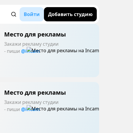
Войти
Добавить студию
Место для рекламы
Закажи рекламу студии
- пиши
@incam
Место для рекламы
Закажи рекламу студии
- пиши
@incam