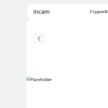
incam
Студии
В