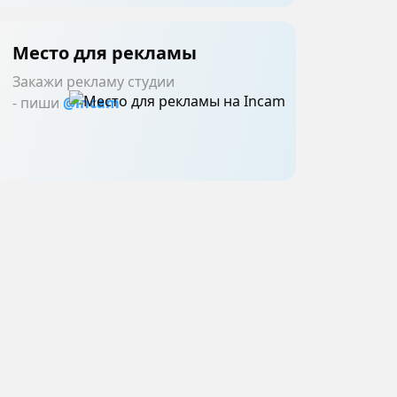
Место для рекламы
Закажи рекламу студии
- пиши
@incam