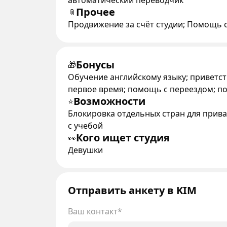
автоматический переводчик
Прочее
📎
Продвижение за счёт студии; Помощь 
Бонусы
🎁
Обучение английскому языку; приветст
первое время; помощь с переездом; п
Возможности
⭐
Блокировка отдельных стран для прива
с учебой
Кого ищет студия
👀
Девушки
Отправить анкету в KIM
Ваш контакт*