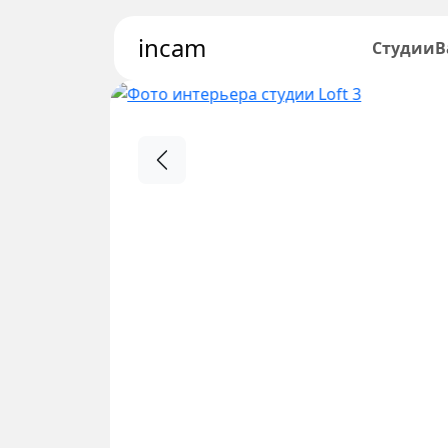
incam
Студии
В