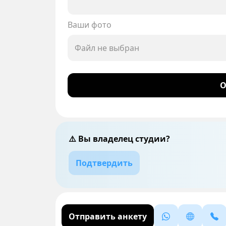
Ваши фото
Файл не выбран
О
⚠️ Вы владелец студии?
Подтвердить
Отправить анкету