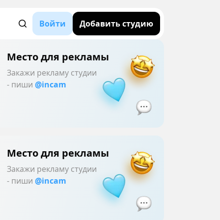
Войти
Добавить студию
Место для рекламы
Закажи рекламу студии
- пиши
@incam
Место для рекламы
Закажи рекламу студии
- пиши
@incam