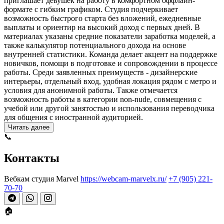
приглашает девушек на работу в комфортном оффлайн-
формате с гибким графиком. Студия подчеркивает
возможность быстрого старта без вложений, ежедневные
выплаты и ориентир на высокий доход с первых дней. В
материалах указаны средние показатели заработка моделей, а
также калькулятор потенциального дохода на основе
внутренней статистики. Команда делает акцент на поддержке
новичков, помощи в подготовке и сопровождении в процессе
работы. Среди заявленных преимуществ - дизайнерские
интерьеры, отдельный вход, удобная локация рядом с метро и
условия для анонимной работы. Также отмечается
возможность работы в категории non-nude, совмещения с
учебой или другой занятостью и использования переводчика
для общения с иностранной аудиторией.
Читать далее
📞
Контакты
Вебкам студия Marvel
https://webcam-marvelx.ru/
+7 (905) 221-
70-70
🏠