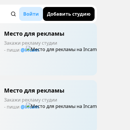
Войти
Добавить студию
Место для рекламы
Закажи рекламу студии
- пиши
@incam
Место для рекламы
Закажи рекламу студии
- пиши
@incam