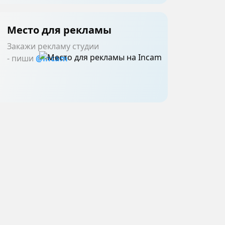
Место для рекламы
Закажи рекламу студии
- пиши
@incam