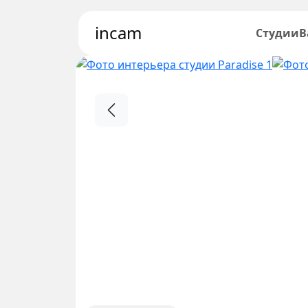
incam
Студии
В